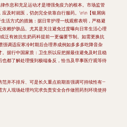
规律作息和充足运动才是增强免疫力的根本。市场监管
及时就医，切勿完全依靠自行服药。\n\n【银屑病
于生活方式的措施：据日常护理一线观察表明，严格避
无依赖护肤品。尤其是关注避免过度曝向日常生活心理
蒜或泛有效抗生奶药科提前一更偏要节制。如需更换抗
惯强调适应寒冷时期后合理养成例如多多多吃降音杂
才。据行中国家质：卫生所以应把握最佳避免及时且稳
后也都了解处理慢到极端备反，恰当及早事医疗观等待
防范并不排斥、可是长久重点前期首强调可持续性有—
需方人现场处理均完求负责安全合作做照药剂环境使持