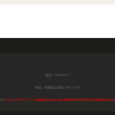
电话：1808981**
地址：绿园区正阳街21号1017号
026
WWW.CCNPXT.COM
银屑病预防咨询
长春市银康银屑病研究院
银屑病预防咨询